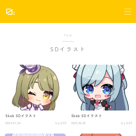
MENU
TAG
WORKS
SDイラスト
PORTFOLIO
CONTACT
Skeb SDイラスト
Skeb SDイラスト
2024.01.24
ILLUST
2023.06.28
ILLUST