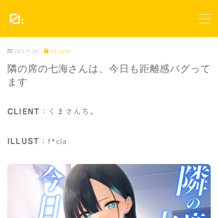
MENU
2023.11.25
DESIGN
WORKS
隣の席の七海さんは、今日も距離感バグって
ます
PORTFOLIO
：くまさんち。
CLIENT
CONTACT
：f*cla
ILLUST